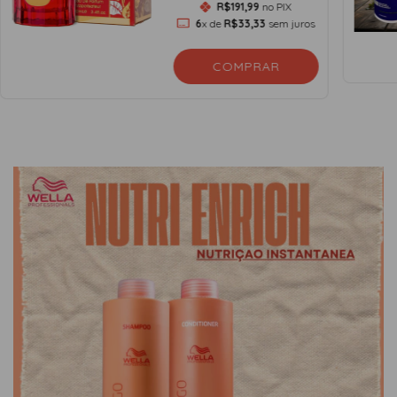
R$191,99
no PIX
6
x de
R$33,33
sem juros
COMPRAR