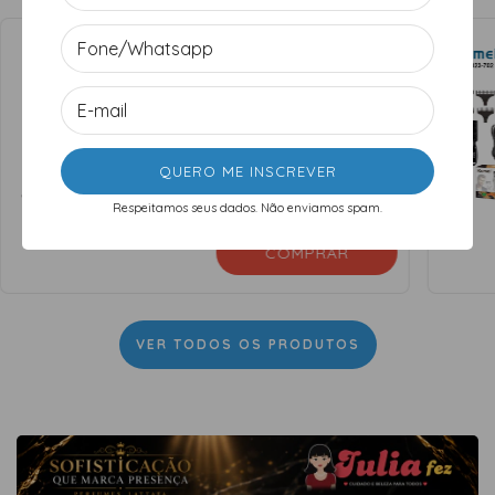
Maquina de Corte
15
% OFF
Profissional Kemei
KM-PG232 Potência e
Silêncio
R$129,99
R$109,99
R$105,59
no PIX
6
x de
R$18,33
sem juros
Respeitamos seus dados. Não enviamos spam.
COMPRAR
VER TODOS OS PRODUTOS