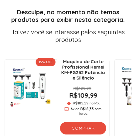
Desculpe, no momento não temos
produtos para exibir nesta categoria.
Talvez você se interesse pelos seguintes
produtos
Maquina de Corte
15
% OFF
Profissional Kemei
KM-PG232 Potência
e Silêncio
R$129,99
R$109,99
R$105,59
no PIX
6
x de
R$18,33
sem
juros
COMPRAR