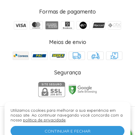
Formas de pagamento
Meios de envio
Segurança
Utilizamos cookies para melhorar a sua experiência em
nosso site. Ao continuar navegando você concorda com a
Júlia Fez Cosméticos - 40006329000184. Copyright ©
nossa
política de privacidade
.
2026 - Todos os direitos reservados.
CONTINUAR E FECHAR