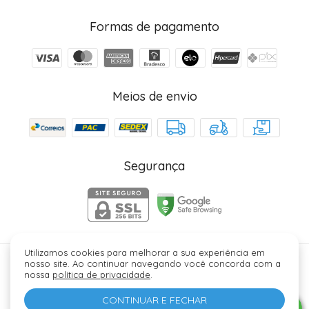
Formas de pagamento
Meios de envio
Segurança
Utilizamos cookies para melhorar a sua experiência em
nosso site. Ao continuar navegando você concorda com a
Júlia Fez Cosméticos - 40006329000184. Copyright ©
nossa
política de privacidade
.
2026 - Todos os direitos reservados.
CONTINUAR E FECHAR