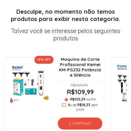
Desculpe, no momento não temos
produtos para exibir nesta categoria.
Talvez você se interesse pelos seguintes
produtos
Maquina de Corte
15
% OFF
Profissional Kemei
KM-PG232 Potência
e Silêncio
R$129,99
R$109,99
R$105,59
no PIX
6
x de
R$18,33
sem
juros
COMPRAR