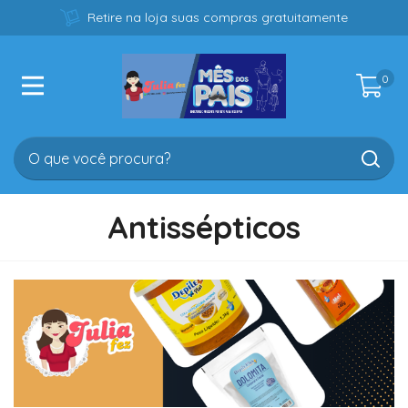
Retire na loja suas compras gratuitamente
0
Antissépticos