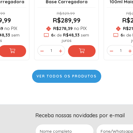
arregadora
Base Carregadora
100ml Mai
,99
R$329,99
R$2
9,99
R$289,99
R$2
39
no PIX
R$278,39
no PIX
R$21
48,33
sem
6
x de
R$48,33
sem
6
x de
s
juros
VER TODOS OS PRODUTOS
Receba nossas novidades por e-mail