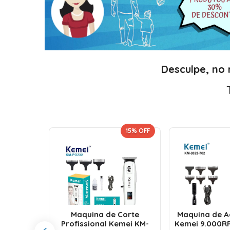
Desculpe, no
 UNIDADE!
15
% OFF
orte e
issional
Maquina de Corte
Maquina de 
 Motor
Profissional Kemei KM-
Kemei 9.000R