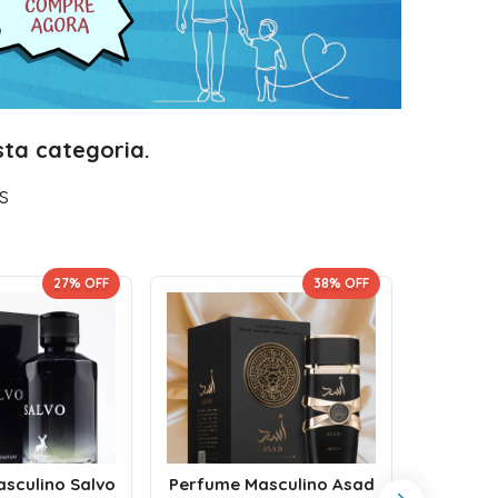
ta categoria.
s
27
% OFF
38
% OFF
Perf
sculino Salvo
Perfume Masculino Asad
Fakha