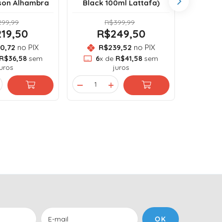
son Alhambra
Black 100ml Lattafa)
99,99
R$399,99
19,50
R$249,50
R
0,72
no PIX
R$239,52
no PIX
R
R$36,58
sem
6
x de
R$41,58
sem
6
x
juros
juros