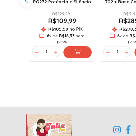
0 a 7.500
PG232 Potência e Silêncio
702 + Base C
R$129,99
R$319
99
R$109,99
R$28
o PIX
R$105,59
no PIX
R$278,
33
sem
6
x de
R$18,33
sem
6
x de
R$
juros
juro