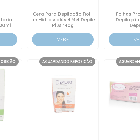
Cera Para Depilação Roll-
Folhas Pr
tória
on Hidrossolúvel Mel Depile
Depilação
120ml
Plus 140g
Depi
VER+
VE
POSIÇÃO
AGUARDANDO REPOSIÇÃO
AGUARDAN