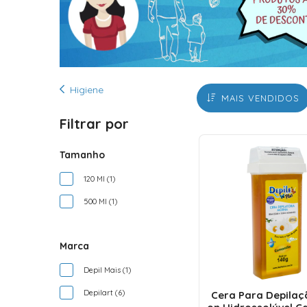
Higiene
MAIS VENDIDOS
Filtrar por
Tamanho
120 Ml (1)
500 Ml (1)
Marca
Depil Mais (1)
Depilart (6)
Cera Para Depilaçã