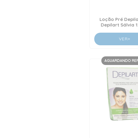
Loção Pré Depila
Depilart Sálvia 
VER+
AGUARDANDO RE