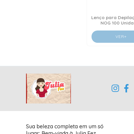
Lenço para Depila
NOG 100 Unida
VER+
Sua beleza completa em um só
lugar: Bem-vinda à Julia Fez