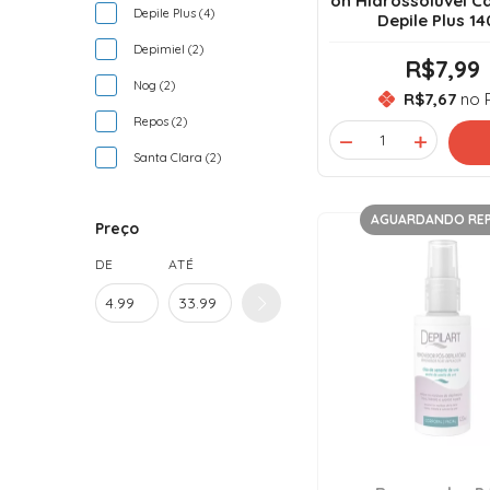
on Hidrossolúvel 
Depile Plus (4)
Depile Plus 1
Depimiel (2)
R$7,99
Nog (2)
R$7,67
no P
Repos (2)
Santa Clara (2)
AGUARDANDO RE
Preço
DE
ATÉ