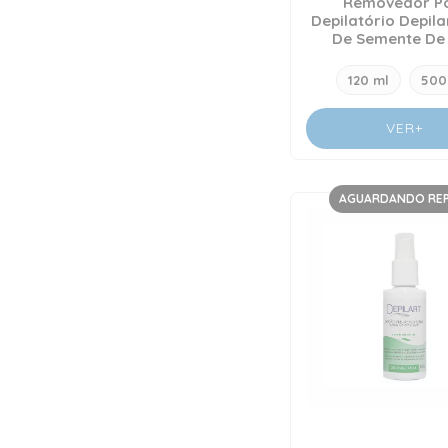
Removedor P
Depilatório Depila
De Semente De
120 ml
500
VER+
AGUARDANDO RE