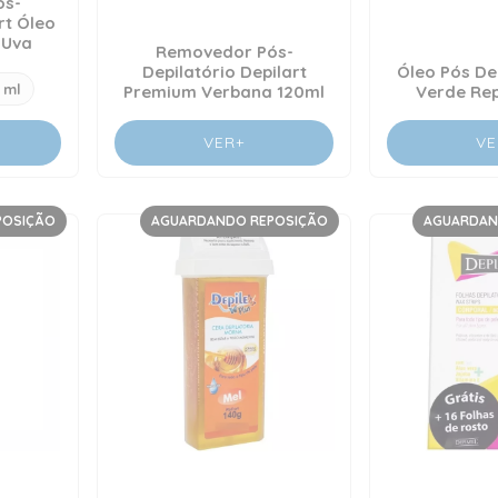
ós-
rt Óleo
 Uva
Removedor Pós-
Depilatório Depilart
Óleo Pós De
 ml
Premium Verbana 120ml
Verde Re
VER+
VE
POSIÇÃO
AGUARDANDO REPOSIÇÃO
AGUARDAN