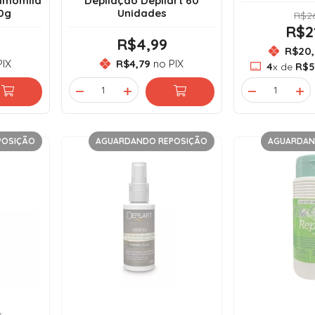
Camomila
Depilação Depilart 60
40g
Unidades
R$26
R$2
R$4,99
R$20,
IX
R$4,79
no PIX
4
x de
R$5
POSIÇÃO
AGUARDANDO REPOSIÇÃO
AGUARDAN