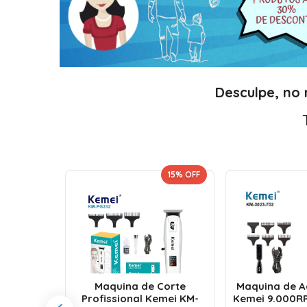
Desculpe, no
 UNIDADE!
15
% OFF
orte e
issional
Maquina de Corte
Maquina de 
 Motor
Profissional Kemei KM-
Kemei 9.000R