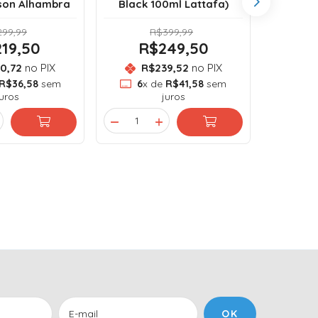
son Alhambra
Black 100ml Lattafa)
99,99
R$399,99
19,50
R$249,50
R
0,72
no PIX
R$239,52
no PIX
R
R$36,58
sem
6
x de
R$41,58
sem
6
x
juros
juros