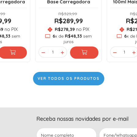
arregadora
Base Carregadora
100ml Mai
,99
R$329,99
R$2
9,99
R$289,99
R$2
39
no PIX
R$278,39
no PIX
R$21
48,33
sem
6
x de
R$48,33
sem
6
x de
s
juros
VER TODOS OS PRODUTOS
Receba nossas novidades por e-mail