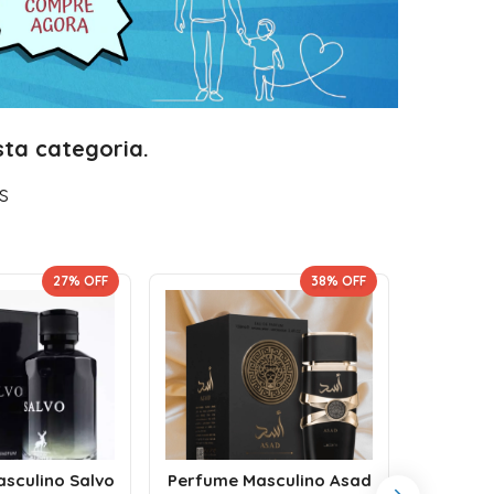
ta categoria.
s
27
% OFF
38
% OFF
Perf
sculino Salvo
Perfume Masculino Asad
Fakha