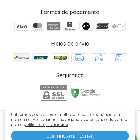
Formas de pagamento
Meios de envio
Segurança
Utilizamos cookies para melhorar a sua experiência em
nosso site. Ao continuar navegando você concorda com a
Júlia Fez Cosméticos - 40006329000184. Copyright ©
nossa
política de privacidade
.
2026 - Todos os direitos reservados.
CONTINUAR E FECHAR