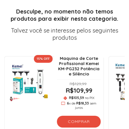
Desculpe, no momento não temos
produtos para exibir nesta categoria.
Talvez você se interesse pelos seguintes
produtos
Maquina de Corte
15
% OFF
Profissional Kemei
KM-PG232 Potência
e Silêncio
R$129,99
R$109,99
R$105,59
no PIX
6
x de
R$18,33
sem
juros
COMPRAR