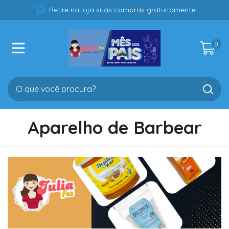
Retire na loja suas compras gratuitamente
0
Aparelho de Barbear