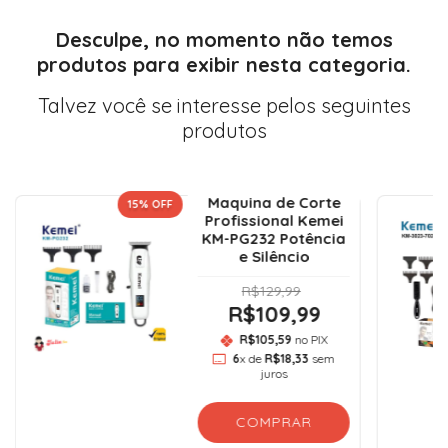
Desculpe, no momento não temos
produtos para exibir nesta categoria.
Talvez você se interesse pelos seguintes
produtos
Maquina de Corte
15
% OFF
Profissional Kemei
KM-PG232 Potência
e Silêncio
R$129,99
R$109,99
R$105,59
no PIX
6
x de
R$18,33
sem
juros
COMPRAR