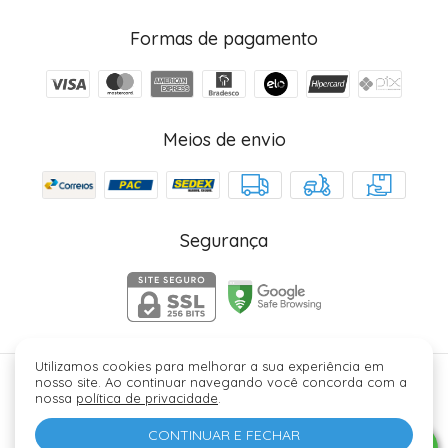
Formas de pagamento
Meios de envio
Segurança
Utilizamos cookies para melhorar a sua experiência em
nosso site. Ao continuar navegando você concorda com a
Júlia Fez Cosméticos - 40006329000184. Copyright ©
nossa
política de privacidade
.
2026 - Todos os direitos reservados.
CONTINUAR E FECHAR