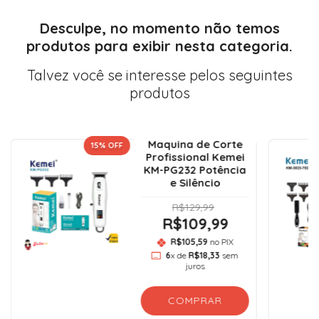
Desculpe, no momento não temos
produtos para exibir nesta categoria.
Talvez você se interesse pelos seguintes
produtos
Maquina de Corte
15
% OFF
Profissional Kemei
KM-PG232 Potência
e Silêncio
R$129,99
R$109,99
R$105,59
no PIX
6
x de
R$18,33
sem
juros
COMPRAR