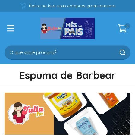
Retire na loja suas compras gratuitamente
0
Espuma de Barbear