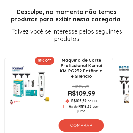
Desculpe, no momento não temos
produtos para exibir nesta categoria.
Talvez você se interesse pelos seguintes
produtos
Maquina de Corte
15
% OFF
Profissional Kemei
KM-PG232 Potência
e Silêncio
R$129,99
R$109,99
R$105,59
no PIX
6
x de
R$18,33
sem
juros
COMPRAR