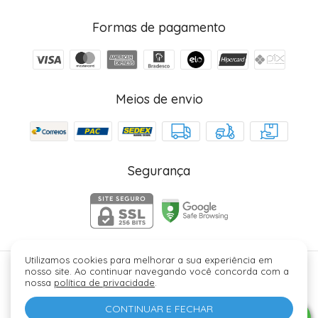
Formas de pagamento
Meios de envio
Segurança
Utilizamos cookies para melhorar a sua experiência em
nosso site. Ao continuar navegando você concorda com a
Júlia Fez Cosméticos - 40006329000184. Copyright ©
nossa
política de privacidade
.
2026 - Todos os direitos reservados.
CONTINUAR E FECHAR