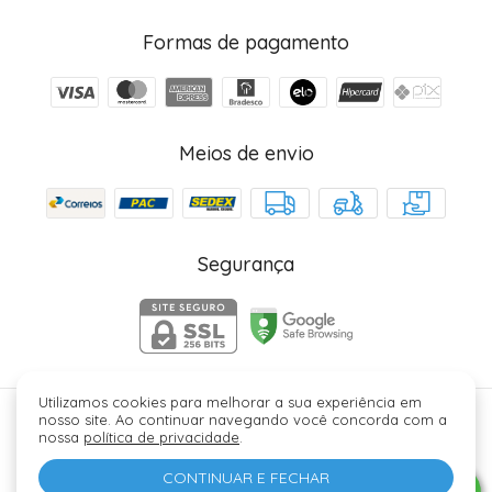
Formas de pagamento
Meios de envio
Segurança
Utilizamos cookies para melhorar a sua experiência em
nosso site. Ao continuar navegando você concorda com a
Júlia Fez Cosméticos - 40006329000184. Copyright ©
nossa
política de privacidade
.
2026 - Todos os direitos reservados.
CONTINUAR E FECHAR