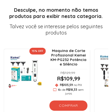
Desculpe, no momento não temos
produtos para exibir nesta categoria.
Talvez você se interesse pelos seguintes
produtos
Maquina de Corte
15
% OFF
Profissional Kemei
KM-PG232 Potência
e Silêncio
R$129,99
R$109,99
R$105,59
no PIX
6
x de
R$18,33
sem
juros
COMPRAR