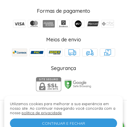
Formas de pagamento
Meios de envio
Segurança
Utilizamos cookies para melhorar a sua experiência em
nosso site. Ao continuar navegando você concorda com a
Júlia Fez Cosméticos - 40006329000184. Copyright ©
nossa
política de privacidade
.
2026 - Todos os direitos reservados.
CONTINUAR E FECHAR