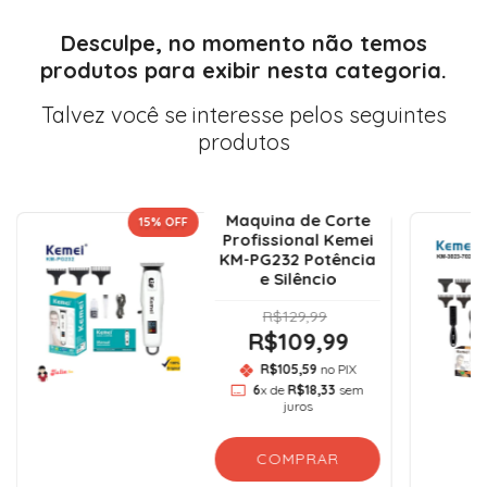
Desculpe, no momento não temos
produtos para exibir nesta categoria.
Talvez você se interesse pelos seguintes
produtos
Maquina de Corte
15
% OFF
Profissional Kemei
KM-PG232 Potência
e Silêncio
R$129,99
R$109,99
R$105,59
no PIX
6
x de
R$18,33
sem
juros
COMPRAR