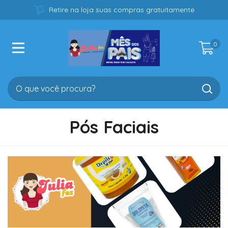
Retire na loja suas compras gratuitamente
0
Pós Faciais