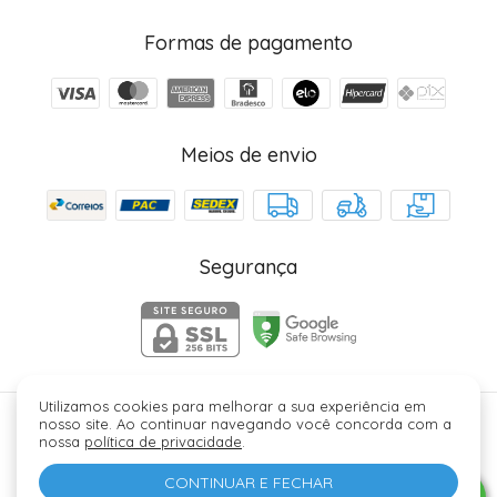
Formas de pagamento
Meios de envio
Segurança
Utilizamos cookies para melhorar a sua experiência em
nosso site. Ao continuar navegando você concorda com a
Júlia Fez Cosméticos - 40006329000184. Copyright ©
nossa
política de privacidade
.
2026 - Todos os direitos reservados.
CONTINUAR E FECHAR