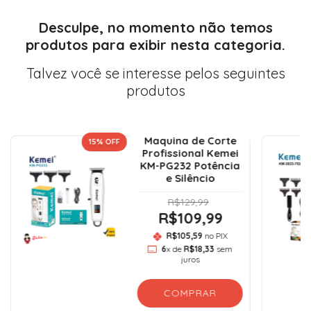
Desculpe, no momento não temos
produtos para exibir nesta categoria.
Talvez você se interesse pelos seguintes
produtos
Maquina de Corte
15
% OFF
Profissional Kemei
KM-PG232 Potência
e Silêncio
R$129,99
R$109,99
R$105,59
no PIX
6
x de
R$18,33
sem
juros
COMPRAR