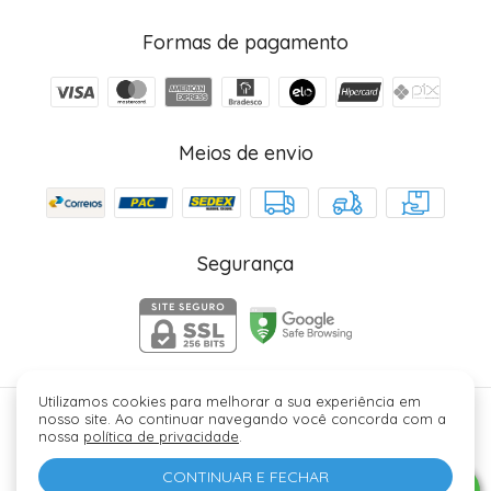
Formas de pagamento
Meios de envio
Segurança
Utilizamos cookies para melhorar a sua experiência em
nosso site. Ao continuar navegando você concorda com a
Júlia Fez Cosméticos - 40006329000184. Copyright ©
nossa
política de privacidade
.
2026 - Todos os direitos reservados.
CONTINUAR E FECHAR