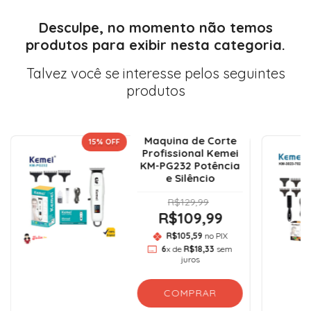
Desculpe, no momento não temos
produtos para exibir nesta categoria.
Talvez você se interesse pelos seguintes
produtos
Maquina de Corte
15
% OFF
Profissional Kemei
KM-PG232 Potência
e Silêncio
R$129,99
R$109,99
R$105,59
no PIX
6
x de
R$18,33
sem
juros
COMPRAR