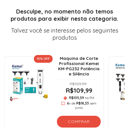
Desculpe, no momento não temos
produtos para exibir nesta categoria.
Talvez você se interesse pelos seguintes
produtos
Maquina de Corte
15
% OFF
Profissional Kemei
KM-PG232 Potência
e Silêncio
R$129,99
R$109,99
R$105,59
no PIX
6
x de
R$18,33
sem
juros
COMPRAR