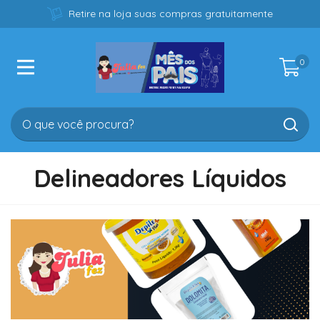
Retire na loja suas compras gratuitamente
0
Delineadores Líquidos