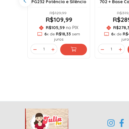
0 a 7.500
PG232 Potência e Silêncio
702 + Base C
R$129,99
R$319
99
R$109,99
R$28
o PIX
R$105,59
no PIX
R$278,
33
sem
6
x de
R$18,33
sem
6
x de
R$
juros
juro