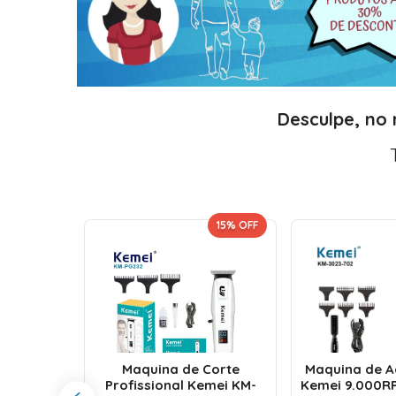
Desculpe, no
 UNIDADE!
15
% OFF
orte e
issional
Maquina de Corte
Maquina de 
 Motor
Profissional Kemei KM-
Kemei 9.000R