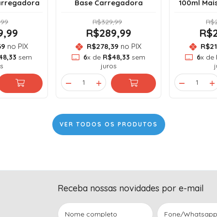
arregadora
Base Carregadora
100ml Mai
,99
R$329,99
R$2
9,99
R$289,99
R$2
39
no PIX
R$278,39
no PIX
R$21
48,33
sem
6
x de
R$48,33
sem
6
x de
s
juros
VER TODOS OS PRODUTOS
Receba nossas novidades por e-mail