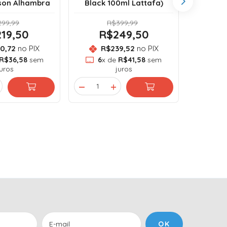
son Alhambra
Black 100ml Lattafa)
99,99
R$399,99
19,50
R$249,50
R
0,72
no PIX
R$239,52
no PIX
R
R$36,58
sem
6
x de
R$41,58
sem
6
x
juros
juros