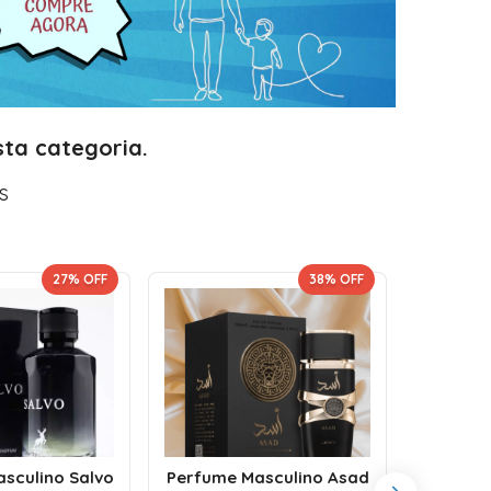
ta categoria.
s
27
% OFF
38
% OFF
Perf
sculino Salvo
Perfume Masculino Asad
Fakha