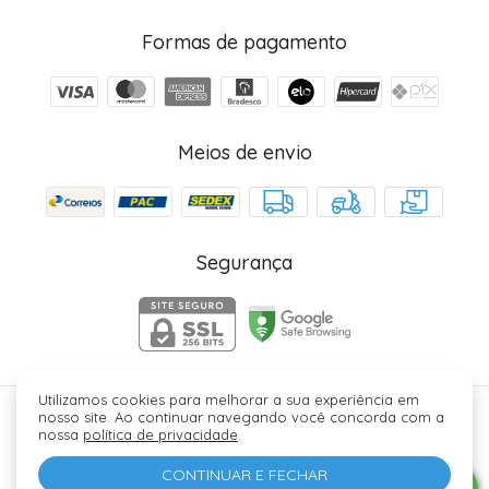
Formas de pagamento
Meios de envio
Segurança
Utilizamos cookies para melhorar a sua experiência em
nosso site. Ao continuar navegando você concorda com a
Júlia Fez Cosméticos - 40006329000184. Copyright ©
nossa
política de privacidade
.
2026 - Todos os direitos reservados.
CONTINUAR E FECHAR