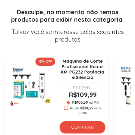
Desculpe, no momento não temos
produtos para exibir nesta categoria.
Talvez você se interesse pelos seguintes
produtos
Maquina de Corte
15
% OFF
Profissional Kemei
KM-PG232 Potência
e Silêncio
R$129,99
R$109,99
R$105,59
no PIX
6
x de
R$18,33
sem
juros
COMPRAR