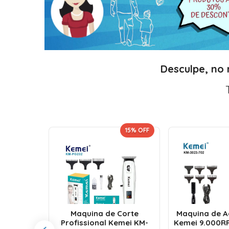
Desculpe, no
 UNIDADE!
15
% OFF
orte e
issional
Maquina de Corte
Maquina de 
 Motor
Profissional Kemei KM-
Kemei 9.000R