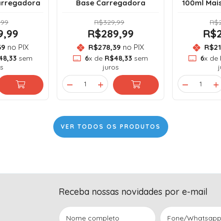
arregadora
Base Carregadora
100ml Mai
,99
R$329,99
R$2
9,99
R$289,99
R$2
39
no PIX
R$278,39
no PIX
R$21
48,33
sem
6
x de
R$48,33
sem
6
x de
s
juros
VER TODOS OS PRODUTOS
Receba nossas novidades por e-mail