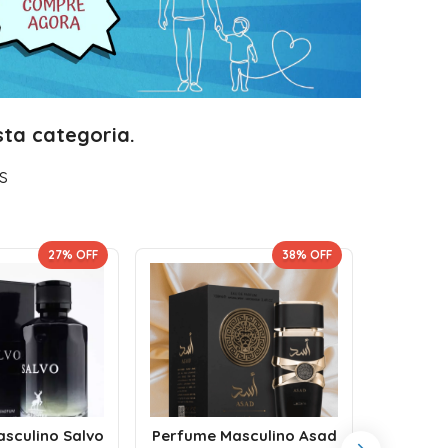
ta categoria.
s
27
% OFF
38
% OFF
Perf
sculino Salvo
Perfume Masculino Asad
Fakha