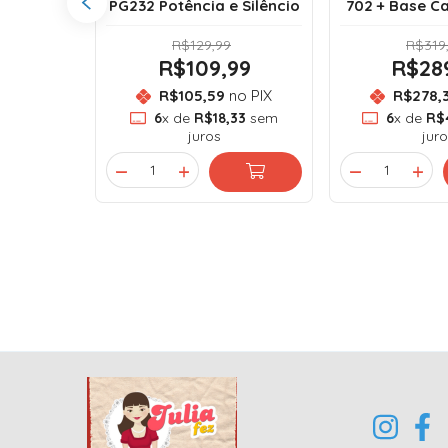
0 a 7.500
PG232 Potência e Silêncio
702 + Base C
R$129,99
R$319
99
R$109,99
R$28
o PIX
R$105,59
no PIX
R$278,
33
sem
6
x de
R$18,33
sem
6
x de
R$
juros
juro