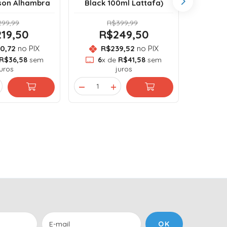
son Alhambra
Black 100ml Lattafa)
99,99
R$399,99
19,50
R$249,50
R
0,72
no PIX
R$239,52
no PIX
R
R$36,58
sem
6
x de
R$41,58
sem
6
x
juros
juros