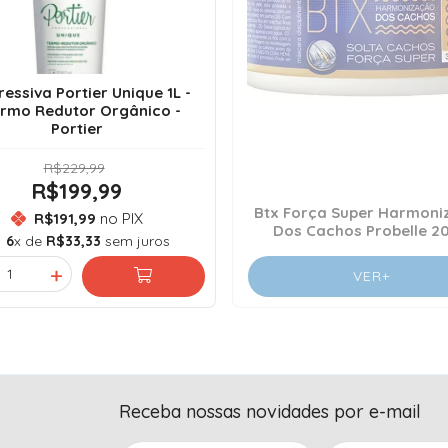
essiva Portier Unique 1L -
rmo Redutor Orgânico -
Portier
R$229,99
R$199,99
Btx Força Super Harmoni
R$191,99
no PIX
Dos Cachos Probelle 2
6
x de
R$33,33
sem juros
VER+
Receba nossas novidades por e-mail