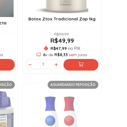
Botox Ztox Tradicional Zap 1kg
cta
R$59,99
R$49,99
R$47,99
no PIX
os
6
x de
R$8,33
sem juros
OSIÇÃO
AGUARDANDO REPOSIÇÃO