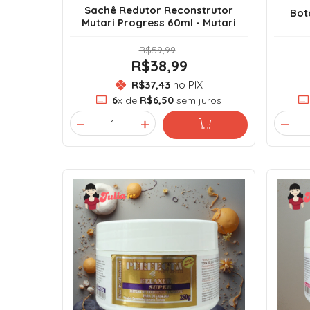
Sachê Redutor Reconstrutor
Bot
Mutari Progress 60ml - Mutari
R$59,99
R$38,99
R$37,43
no PIX
6
x de
R$6,50
sem juros