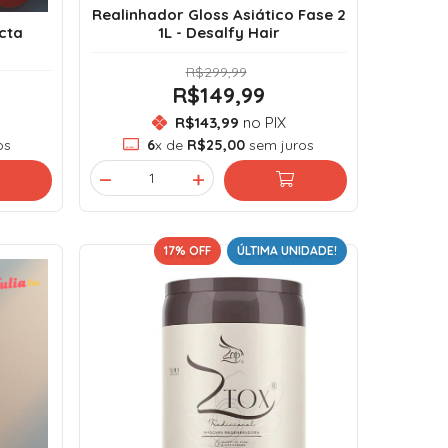
Realinhador Gloss Asiático Fase 2
cta
1L - Desalfy Hair
R$299,99
R$149,99
R$143,99
no PIX
os
6
x de
R$25,00
sem juros
17
% OFF
ÚLTIMA UNIDADE!