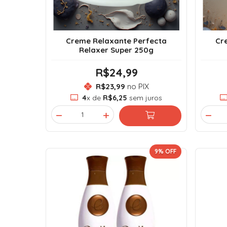
Creme Relaxante Perfecta
Cr
Relaxer Super 250g
R$24,99
R$23,99
no PIX
4
x de
R$6,25
sem juros
9
% OFF