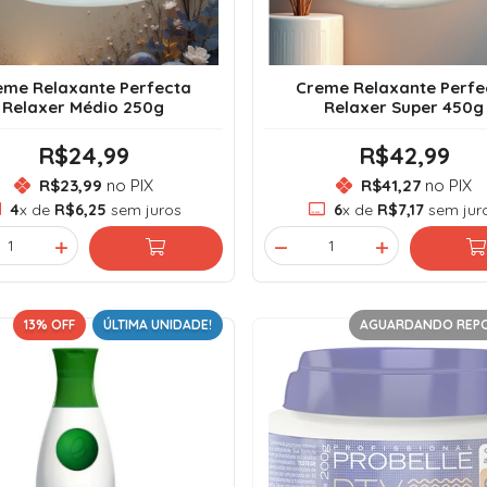
eme Relaxante Perfecta
Creme Relaxante Perfe
Relaxer Médio 250g
Relaxer Super 450g
R$24,99
R$42,99
R$23,99
no PIX
R$41,27
no PIX
4
x de
R$6,25
sem juros
6
x de
R$7,17
sem jur
13
% OFF
ÚLTIMA UNIDADE!
AGUARDANDO REP