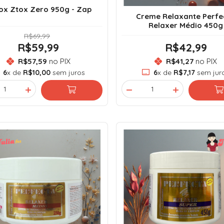
ox Ztox Zero 950g - Zap
Creme Relaxante Perfe
Relaxer Médio 450g
R$69,99
R$59,99
R$42,99
R$57,59
no PIX
R$41,27
no PIX
6
x de
R$10,00
sem juros
6
x de
R$7,17
sem jur