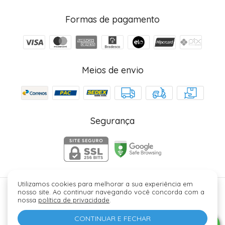
Formas de pagamento
Meios de envio
Segurança
Utilizamos cookies para melhorar a sua experiência em
nosso site. Ao continuar navegando você concorda com a
Júlia Fez Cosméticos - 40006329000184. Copyright ©
nossa
política de privacidade
.
2026 - Todos os direitos reservados.
CONTINUAR E FECHAR