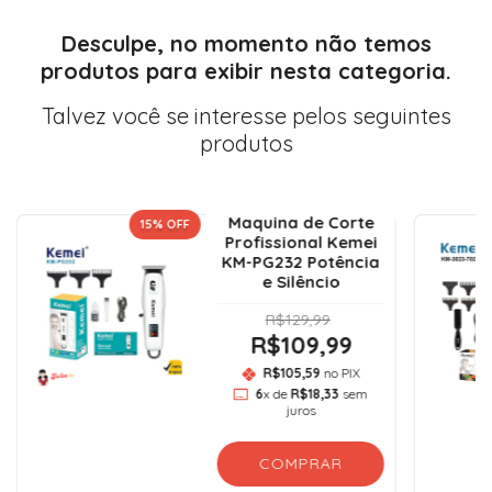
Desculpe, no momento não temos
produtos para exibir nesta categoria.
Talvez você se interesse pelos seguintes
produtos
Maquina de Corte
15
% OFF
Profissional Kemei
KM-PG232 Potência
e Silêncio
R$129,99
R$109,99
R$105,59
no PIX
6
x de
R$18,33
sem
juros
COMPRAR