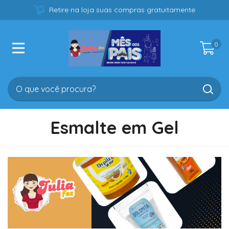
Retire na loja suas compras gratuitamente
0
Esmalte em Gel