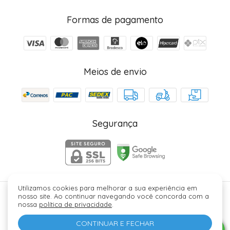
Formas de pagamento
Meios de envio
Segurança
Utilizamos cookies para melhorar a sua experiência em
nosso site. Ao continuar navegando você concorda com a
Júlia Fez Cosméticos - 40006329000184. Copyright ©
nossa
política de privacidade
.
2026 - Todos os direitos reservados.
CONTINUAR E FECHAR