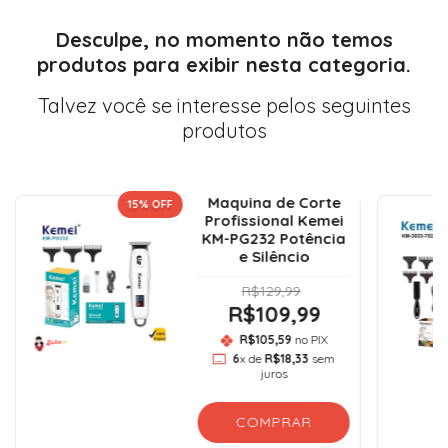
Desculpe, no momento não temos
produtos para exibir nesta categoria.
Talvez você se interesse pelos seguintes
produtos
Maquina de Corte
15
% OFF
Profissional Kemei
KM-PG232 Potência
e Silêncio
R$129,99
R$109,99
R$105,59
no PIX
6
x de
R$18,33
sem
juros
COMPRAR