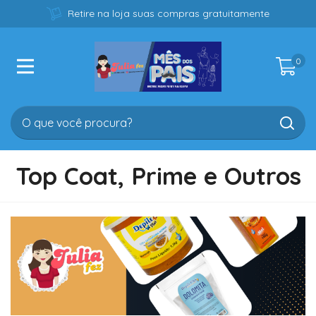
Retire na loja suas compras gratuitamente
0
Top Coat, Prime e Outros