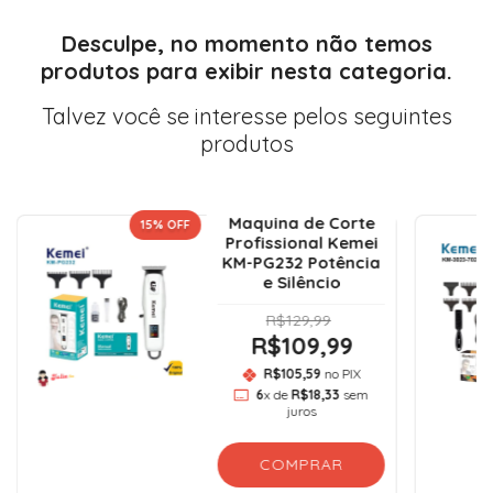
Desculpe, no momento não temos
produtos para exibir nesta categoria.
Talvez você se interesse pelos seguintes
produtos
Maquina de Corte
15
% OFF
Profissional Kemei
KM-PG232 Potência
e Silêncio
R$129,99
R$109,99
R$105,59
no PIX
6
x de
R$18,33
sem
juros
COMPRAR