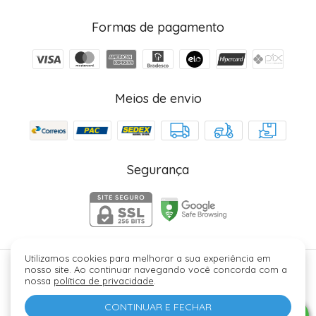
Formas de pagamento
Meios de envio
Segurança
Utilizamos cookies para melhorar a sua experiência em
nosso site. Ao continuar navegando você concorda com a
Júlia Fez Cosméticos - 40006329000184. Copyright ©
nossa
política de privacidade
.
2026 - Todos os direitos reservados.
CONTINUAR E FECHAR