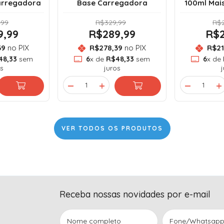
arregadora
Base Carregadora
100ml Mai
,99
R$329,99
R$2
9,99
R$289,99
R$2
39
no PIX
R$278,39
no PIX
R$21
48,33
sem
6
x de
R$48,33
sem
6
x de
s
juros
VER TODOS OS PRODUTOS
Receba nossas novidades por e-mail