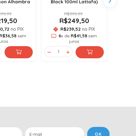
son Alhambra
Black 100ml Lattafa)
99,99
R$399,99
19,50
R$249,50
R
0,72
no PIX
R$239,52
no PIX
R
R$36,58
sem
6
x de
R$41,58
sem
6
x
juros
juros