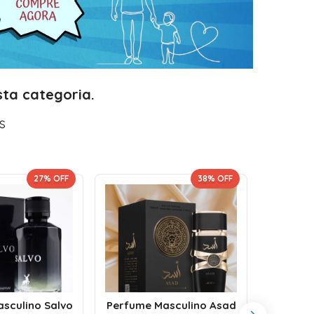
ta categoria.
s
27
% OFF
38
% OFF
Perf
sculino Salvo
Perfume Masculino Asad
Fakha