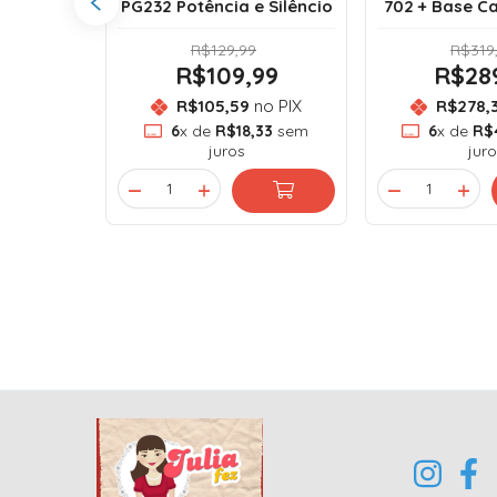
0 a 7.500
PG232 Potência e Silêncio
702 + Base C
R$129,99
R$319
99
R$109,99
R$28
o PIX
R$105,59
no PIX
R$278,
33
sem
6
x de
R$18,33
sem
6
x de
R$
juros
juro