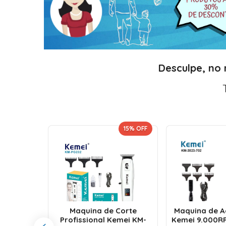
Desculpe, no
 UNIDADE!
15
% OFF
orte e
issional
Maquina de Corte
Maquina de 
 Motor
Profissional Kemei KM-
Kemei 9.000R